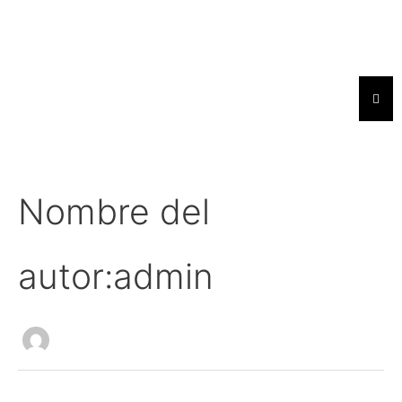
Ir
Buscar
al
por:
contenido
Menú
Nombre del
autor:admin