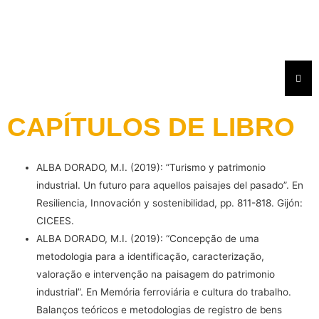
Ir
al
contenido
Menú
CAPÍTULOS DE LIBRO
ALBA DORADO, M.I. (2019): ”Turismo y patrimonio
industrial. Un futuro para aquellos paisajes del pasado”. En
Resiliencia, Innovación y sostenibilidad, pp. 811-818. Gijón:
CICEES.
ALBA DORADO, M.I. (2019): “Concepção de uma
metodologia para a identificação, caracterização,
valoração e intervenção na paisagem do patrimonio
industrial”. En Memória ferroviária e cultura do trabalho.
Balanços teóricos e metodologias de registro de bens