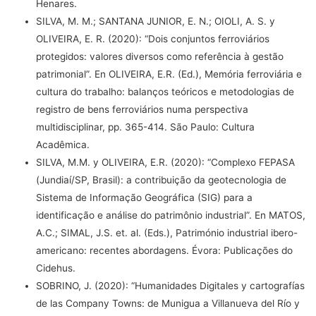
Henares.
SILVA, M. M.; SANTANA JUNIOR, E. N.; OIOLI, A. S. y
OLIVEIRA, E. R. (2020): “Dois conjuntos ferroviários
protegidos: valores diversos como referência à gestão
patrimonial”. En OLIVEIRA, E.R. (Ed.), Memória ferroviária e
cultura do trabalho: balanços teóricos e metodologias de
registro de bens ferroviários numa perspectiva
multidisciplinar, pp. 365-414. São Paulo: Cultura
Acadêmica.
SILVA, M.M. y OLIVEIRA, E.R. (2020): “Complexo FEPASA
(Jundiaí/SP, Brasil): a contribuição da geotecnologia de
Sistema de Informação Geográfica (SIG) para a
identificação e análise do patrimônio industrial”. En MATOS,
A.C.; SIMAL, J.S. et. al. (Eds.), Património industrial ibero-
americano: recentes abordagens. Évora: Publicações do
Cidehus.
SOBRINO, J. (2020): “Humanidades Digitales y cartografías
de las Company Towns: de Munigua a Villanueva del Río y