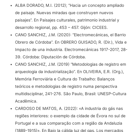
ALBA DORADO, M.I. (2012); “Hacia un concepto ampliado
de paisaje. Nuevas miradas que construyen nuevos
paisajes”. En Paisajes culturales, patrimonio industrial y
desarrollo regional, pp. 453 – 457. Gijón: CICEES.
CANO SANCHIZ, J.M. (2020): “Electromecánicas, el Barrio
Obrero de Córdoba”. En OBRERO GUISADO, R. (Dir.), Vida e
Impacto de una industria. Electromecánicas 1917-2017, 28-
39. Córdoba: Diputación de Córdoba.
CANO SANCHIZ, J.M. (2019) “Metodologias de registro em
arqueologia da industrialização”. En OLIVEIRA, E.R. (Org.),
Memória Ferroviária e Cultura do Trabalho: Balanços
teóricos e metodologias de registro numa perspectiva
multidisciplinar, 241-276. São Paulo, Brasil: UNESP-Cultura
Acadêmica.
CARDOSO DE MATOS, A. (2022): «A industria do gás nas
regiões interiores: o exemplo da cidade de Évora no sul de
Portugal e a sua comparação com a região da Andaluzia
(1889-1915)». En Bajo la cálida luz del gas. Los mercados