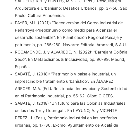
SALCEDO, R.B. y FONTES, M.S.G.C. (Eds.). Pesquisa em
Arquitetura e Urbanismo: Desafios Urbanos, pp. 37-56. São
Paulo: Cultura Acadêmica.
PAYER, M.I. (2021): “Reconversión del Cerco Industrial de
Peñarroya-Pueblonuevo como medio para Alcanzar el
desarrollo sostenible”. En Planificación Regional Paisaje y
patrimonio, pp. 265-280. Navarra: Editorial Aranzadi, S.A.U.
ROCAMONDE, J. y ALVAREDO, N. (2022): “Barrejant Colònia
Sedó”. En Metabolismos & Inclusividad, pp. 96-99. Madrid,
España.
SABATÉ, J. (2018): “Patrimonio y paisaje industrial, un
imprescindible tratamiento urbanístico”. En ÁLVAREZ
ARECES, M.A. (Ed.): Resiliencia, Innovación y Sostenibilidad
en el Patrimonio Industrial, pp. 55-62. Gijón: CICEES.
SABATÉ, J. (2018) “Un futuro para las Colonias Industriales
de los ríos Ter y Llobregat”. En LAYUNO, A. y VICENTE
PÉREZ, J. (Eds.), Patrimonio Industrial en las periferias
urbanas, pp. 17-30. Excmo. Ayuntamiento de Alcalá de