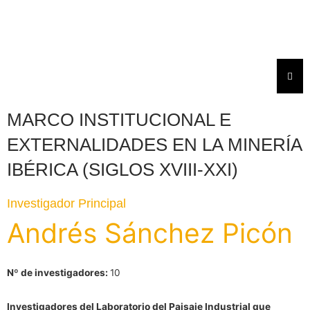
Ir
al
contenido
Menú
MARCO INSTITUCIONAL E
EXTERNALIDADES EN LA MINERÍA
IBÉRICA (SIGLOS XVIII-XXI)
Investigador Principal
Andrés Sánchez Picón
Nº de investigadores:
10
Investigadores del Laboratorio del Paisaje Industrial que