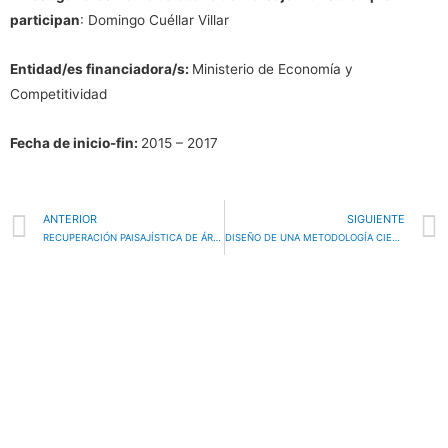
participan
: Domingo Cuéllar Villar
Entidad/es financiadora/s:
Ministerio de Economía y
Competitividad
Fecha de inicio-fin:
2015 – 2017
Ant
ANTERIOR
SIGUIENTE
RECUPERACIÓN PAISAJÍSTICA DE ÁREAS CON EDIFICACIONES DISPERSAS EN SUELO NO URBANIZABLE EN ANDALUCÍA. CARACTERÍZACIÓN, DELIMITACIÓN DE ÁMBITOS Y DISEÑO DE MEDIDAS DE INTEGRACIÓN EN EL PAISAJE
DISEÑO DE UNA METODOLOGÍA CIENTÍFICA PARA LA IDENTIFICACIÓN, CARACTERIZACIÓN, VALORACIÓN E INTERVENCIÓN EN EL PAISAJE INDUSTRIAL