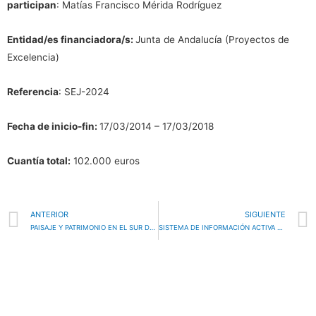
participan
: Matías Francisco Mérida Rodríguez
Entidad/es financiadora/s:
Junta de Andalucía (Proyectos de
Excelencia)
Referencia
: SEJ-2024
Fecha de inicio-fin:
17/03/2014 – 17/03/2018
Cuantía total:
102.000 euros
Ant
ANTERIOR
SIGUIENTE
PAISAJE Y PATRIMONIO EN EL SUR DE MARRUECOS: PROPUESTA PARA EL DESARROLLO DE MODELOS DE TURISMO RESPONSABLE
SISTEMA DE INFORMACIÓN ACTIVA DE LOS ESPACIOS PÚBLICOS EN ANDALUCÍA. LABORATORIO DE PAISAJE TRANSVERSAL EN ANDALUCÍA